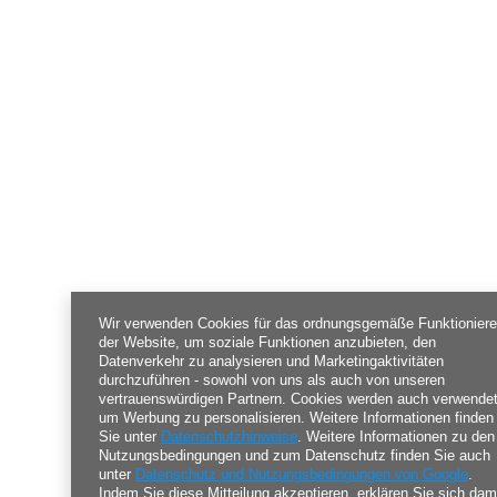
Wir verwenden Cookies für das ordnungsgemäße Funktionier
der Website, um soziale Funktionen anzubieten, den
Datenverkehr zu analysieren und Marketingaktivitäten
durchzuführen - sowohl von uns als auch von unseren
vertrauenswürdigen Partnern. Cookies werden auch verwendet
um Werbung zu personalisieren. Weitere Informationen finden
Sie unter
Datenschutzhinweise
. Weitere Informationen zu den
Nutzungsbedingungen und zum Datenschutz finden Sie auch
unter
Datenschutz und Nutzungsbedingungen von Google
.
Indem Sie diese Mitteilung akzeptieren, erklären Sie sich dam