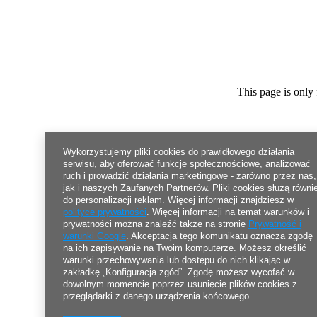
This page is only 
Wykorzystujemy pliki cookies do prawidłowego działania
serwisu, aby oferować funkcje społecznościowe, analizować
ruch i prowadzić działania marketingowe - zarówno przez nas,
jak i naszych Zaufanych Partnerów. Pliki cookies służą równi
do personalizacji reklam. Więcej informacji znajdziesz w
polityce prywatności
. Więcej informacji na temat warunków i
prywatności można znaleźć także na stronie
Prywatność i
warunki Google
. Akceptacja tego komunikatu oznacza zgodę
na ich zapisywanie na Twoim komputerze. Możesz określić
warunki przechowywania lub dostępu do nich klikając w
zakładkę „Konfiguracja zgód”. Zgodę możesz wycofać w
dowolnym momencie poprzez usunięcie plików cookies z
przeglądarki z danego urządzenia końcowego.